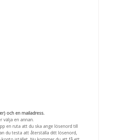
mer) och en mailadress.
r välja en annan.
p en ruta att du ska ange lösenord till
n du testa att återställa ditt lösenord,
e-konto istället. Nu kommer du att få ett