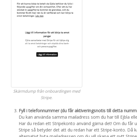
Skärmdump från onboardingen med
Stripe.
Fyll i telefonnummer (du får aktiveringsnotis till detta num
Du kan använda samma mailadress som du har till Ejbla elle
Har du redan ett Stripekonto använd gärna det! Om du får up
Stripe så betyder det att du redan har ett Stripe-konto. Då ka
alternativt byta mailadressen om du vill skapa ett nytt Strip